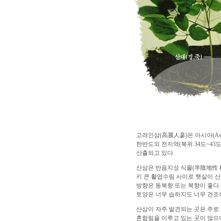
고려인삼(高麗人蔘)은 아시아(As
한반도의 전지역(북위 34도~43도
산출되고 있다.
산삼은 반음지성 식물(半陰地性 植
키 큰 활엽수림 사이로 햇살이 
방향은 동북향 또는 북향이 좋다.
토양은 너무 습하지도 너무 건조
산삼이 자주 발견되는 곳은 주로 
혼합림을 이루고 있는 곳이 많으며