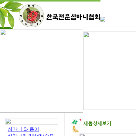
심마니 와 용어
심마니와 일반인(수요