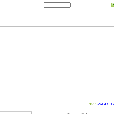
Home
>
장뇌삼추천