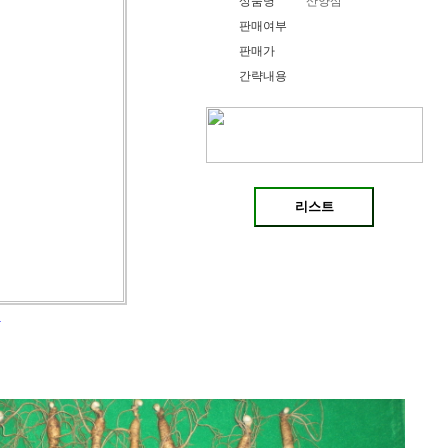
상품명
산양삼
판매여부
판매가
간략내용
기