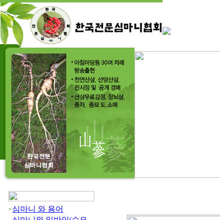
심마니 와 용어
심마니와 일반인(수요