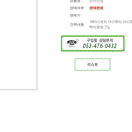
상품명
천연산삼
판매여부
판매완료
판매가
3뿌리1셋트 5지1뿌리 4지2
간략내용
뿌리중량:75g