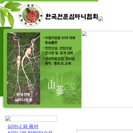
심마니 와 용어
심마니와 일반인(수요