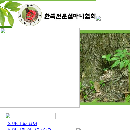
심마니 와 용어
심마니와 일반인(수요