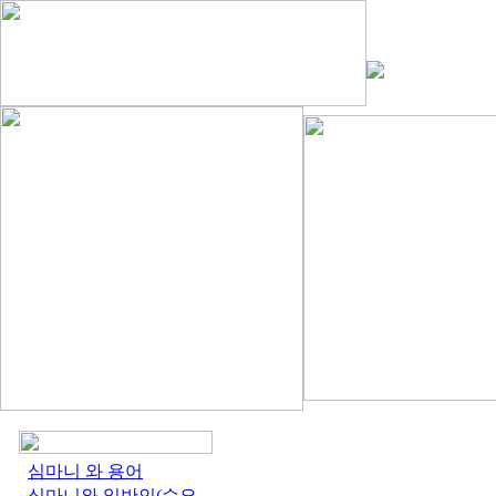
심마니 와 용어
심마니와 일반인(수요