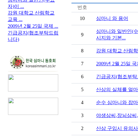
자)이 ...
번호
강원 대학교 산림학교
10
심마니 와 용어
교육 ...
2009년 2월 25일 국제 ...
심마니와 일반인(수
긴급공지(협조부탁드립
9
시지와 기본...
니다)
8
강원 대학교 산림학
7
2009년 2월 25일
6
긴급공지(협조부탁
5
산삼의 실체를 얼마
4
순수 심마니와 잡마
3
야생삼씨,장뇌삼씨,
2
산삼 구입시 유의